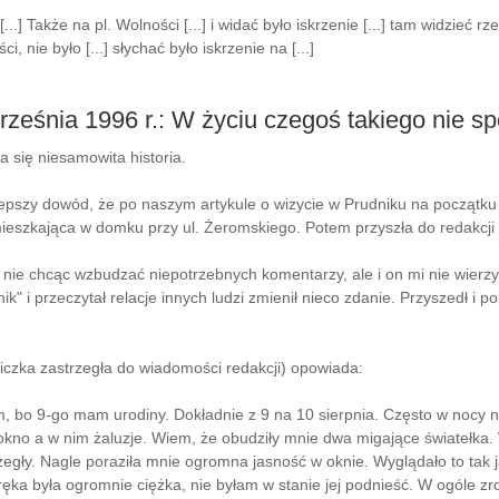
...] Także na pl. Wolności [...] i widać było iskrzenie [...] tam widzieć rze
ci, nie było [...] słychać było iskrzenie na [...]
rześnia 1996 r.: W życiu czegoś takiego nie s
a się niesamowita historia.
zy dowód, że po naszym artykule o wizycie w Prudniku na początku s
mieszkająca w domku przy ul. Żeromskiego. Potem przyszła do redakcji 
ie chcąc wzbudzać niepotrzebnych komentarzy, ale i on mi nie wierzył. 
ik" i przeczytał relacje innych ludzi zmienił nieco zdanie. Przyszedł i po
iczka zastrzegła do wiadomości redakcji) opowiada:
m, bo 9-go mam urodiny. Dokładnie z 9 na 10 sierpnia. Często w nocy n
kno a w nim żaluzje. Wiem, że obudziły mnie dwa migające światełka. Wy
zegły. Nagle poraziła mnie ogromna jasność w oknie. Wyglądało to tak j
ka była ogromnie ciężka, nie byłam w stanie jej podnieść. W ogóle zro