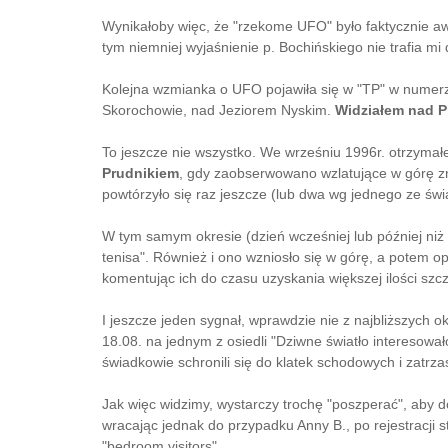
Wynikałoby więc, że "rzekome UFO" było faktycznie awa
tym niemniej wyjaśnienie p. Bochińskiego nie trafia mi d
Kolejna wzmianka o UFO pojawiła się w "TP" w numerze
Skorochowie, nad Jeziorem Nyskim.
Widziałem nad P
To jeszcze nie wszystko. We wrześniu 1996r. otrzymałe
Prudnikiem
, gdy zaobserwowano wzlatujące w górę zna
powtórzyło się raz jeszcze (lub dwa wg jednego ze świa
W tym samym okresie (dzień wcześniej lub później ni
tenisa". Również i ono wzniosło się w górę, a potem op
komentując ich do czasu uzyskania większej ilości szc
I jeszcze jeden sygnał, wprawdzie nie z najbliższych ok
18.08. na jednym z osiedli "Dziwne światło interesow
świadkowie schronili się do klatek schodowych i zatrza
Jak więc widzimy, wystarczy trochę "poszperać", aby do
wracając jednak do przypadku Anny B., po rejestracji 
"bedroom visitors".