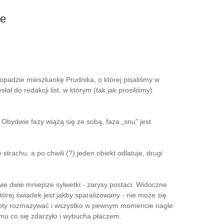
ce
topadzie mieszkankę Prudnika, o której pisaliśmy w
ł do redakcji list, w którym (tak jak prosiliśmy)
Obydwie fazy wiążą się ze sobą, faza „snu" jest
trachu, a po chwili (?) jeden obiekt odlatuje, drugi
wie dwie mniejsze sylwetki - zarysy postaci. Widoczne
tórej świadek jest jakby sparaliżowany - nie może się
 istoty rozmazywać i wszystko w pewnym momencie nagle
 mu co się zdarzyło i wybucha płaczem.