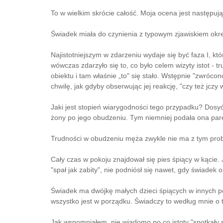
To w wielkim skrócie całość. Moja ocena jest następują
Świadek miała do czynienia z typowym zjawiskiem okreś
Najistotniejszym w zdarzeniu wydaje się być faza I, kt
wówczas zdarzyło się to, co było celem wizyty istot -
obiektu i tam właśnie „to" się stało. Wstępnie "zwróco
chwilę, jak gdyby obserwując jej reakcję, "czy też jczy
Jaki jest stopień wiarygodności tego przypadku? Dosy
żony po jego obudzeniu. Tym niemniej podała ona parę
Trudności w obudzeniu męża zwykle nie ma z tym probl
Cały czas w pokoju znajdował się pies śpiący w kącie. J
"spał jak zabity", nie podniósł się nawet, gdy świadek 
Świadek ma dwójkę małych dzieci śpiących w innych pok
wszystko jest w porządku. Świadczy to według mnie o ty
Jak wspomniałem, nie wiadomo po co istoty "spotkały si