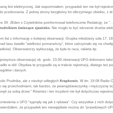
rią linii elektrycznej. Jak wspomniałem, przypadek ten nie był rejestr
o przekonania. Z jednej strony bezgłośny lot olbrzymiego obiektu, z drug
 39. JEden z Czytelników poinformował telefonicznie Redakcję, że "...
rudnikiem świecące zjawisko.
Nie mogło to być iskrzenie drutów elekt
m list z informację o kolejnej obserwacji. Grupka młodzieży szła 17, 1
d lasu światło "wielkości pomarańczy", które zatrzymało się na chwilę
dków). Obserwatorzy wykluczają, że była to raca, rakieta itp.
ż powyższa obserwacja) ok. godz. 23,00 obserwacji UFO dokonano tak
adło w dół. Obydwa te przypadki są w trakcie rejestracji, dlatego też 
zegółów i danych.
olic Prudnika, ale z niezbyt odległych
Krapkowic
. W dn. 19.08 Radio 
ało się przechodniami, tak bardzo, że pewnądziewczynkę i mężczyznę ś
snęli za sobą drzwi." Również i ten incydent nie był dotychczas rejestr
niesienia o UFO "sypnęły się jak z rękawa". Czy wszystkie z nich dotyc
stwierdziłem, że przypadek ten niewątpliwie można do "prawdziwych UFO"