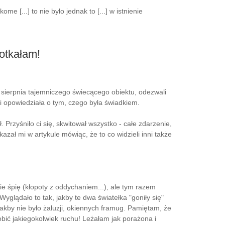
kome [...] to nie było jednak to [...] w istnienie
potkałam!
ierpnia tajemniczego świecącego obiektu, odezwali
i opowiedziała o tym, czego była świadkiem.
Przyśniło ci się, skwitował wszystko - całe zdarzenie,
kazał mi w artykule mówiąc, że to co widzieli inni także
ie śpię (kłopoty z oddychaniem...), ale tym razem
glądało to tak, jakby te dwa światełka "goniły się"
akby nie było żaluzji, okiennych framug. Pamiętam, że
bić jakiegokolwiek ruchu! Leżałam jak porażona i