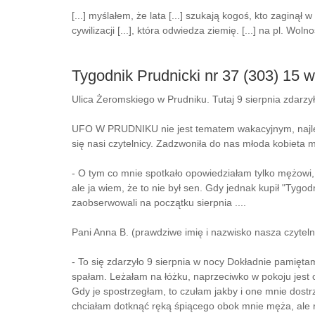
[...] myślałem, że lata [...] szukają kogoś, kto zaginął w [
cywilizacji [...], która odwiedza ziemię. [...] na pl. Wolnoś
Tygodnik Prudnicki nr 37 (303) 15 w
Ulica Żeromskiego w Prudniku. Tutaj 9 sierpnia zdarzył
UFO W PRUDNIKU nie jest tematem wakacyjnym, najleps
się nasi czytelnicy. Zadzwoniła do nas młoda kobieta 
- O tym co mnie spotkało opowiedziałam tylko mężowi, n
ale ja wiem, że to nie był sen. Gdy jednak kupił "Tygodn
zaobserwowali na początku sierpnia ....
Pani Anna B. (prawdziwe imię i nazwisko nasza czyteln
- To się zdarzyło 9 sierpnia w nocy Dokładnie pamięta
spałam. Leżałam na łóżku, naprzeciwko w pokoju jest o
Gdy je spostrzegłam, to czułam jakby i one mnie dostr
chciałam dotknąć ręką śpiącego obok mnie męża, ale rę