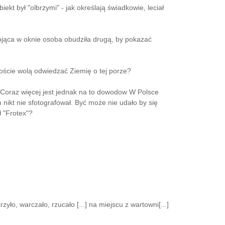
t był "olbrzymi" - jak określają świadkowie, leciał
ojąca w oknie osoba obudziła drugą, by pokazać
oście wolą odwiedzać Ziemię o tej porze?
 Coraz więcej jest jednak na to dowodow W Polsce
kt nie sfotografował. Być może nie udało by się
 "Frotex"?
zyło, warczało, rzucało [...] na miejscu z wartowni[...]