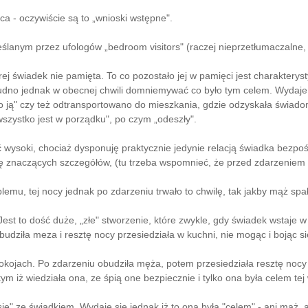
ca - oczywiście są to „wnioski wstępne".
lanym przez ufologów „bedroom visitors" (raczej nieprzetłumaczalne, o
órej świadek nie pamięta. To co pozostało jej w pamięci jest charakter
 trudno jednak w obecnej chwili domniemywać co było tym celem. Wydaje 
no ją" czy też odtransportowano do mieszkania, gdzie odzyskała świadomo
 wszystko jest w porządku", po czym „odeszły".
ć wysoki, chociaż dysponuję praktycznie jedynie relacją świadka bezp
 znaczących szczegółów, (tu trzeba wspomnieć, że przed zdarzeniem ni
emu, tej nocy jednak po zdarzeniu trwało to chwilę, tak jakby mąż sp
est to dość duże, „złe" stworzenie, które zwykle, gdy świadek wstaje w n
obudziła meza i resztę nocy przesiedziała w kuchni, nie mogąc i bojąc s
ojach. Po zdarzeniu obudziła męża, potem przesiedziała resztę nocy w 
m iż wiedziała ona, ze śpią one bezpiecznie i tylko ona była celem tej 
ę" ze świadkiem. Wydaje się jednak iż to ona była "celem" - ani mąż, a