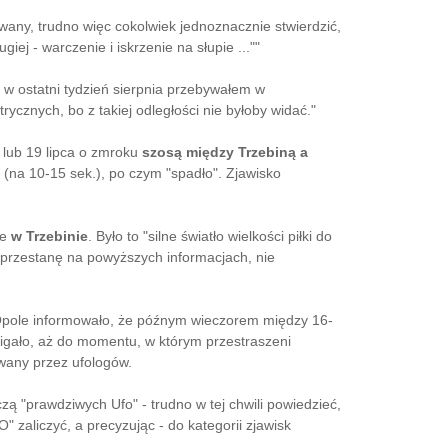
owany, trudno więc cokolwiek jednoznacznie stwierdzić,
iej - warczenie i iskrzenie na słupie ...""
 w ostatni tydzień sierpnia przebywałem w
rycznych, bo z takiej odległości nie byłoby widać."
8 lub 19 lipca o zmroku
szosą między Trzebiną a
 (na 10-15 sek.), po czym "spadło". Zjawisko
że
w Trzebinie
. Było to "silne światło wielkości piłki do
poprzestanę na powyższych informacjach, nie
Opole informowało, że późnym wieczorem między 16-
cigało, aż do momentu, w którym przestraszeni
owany przez ufologów.
zą "prawdziwych Ufo" - trudno w tej chwili powiedzieć,
 zaliczyć, a precyzując - do kategorii zjawisk