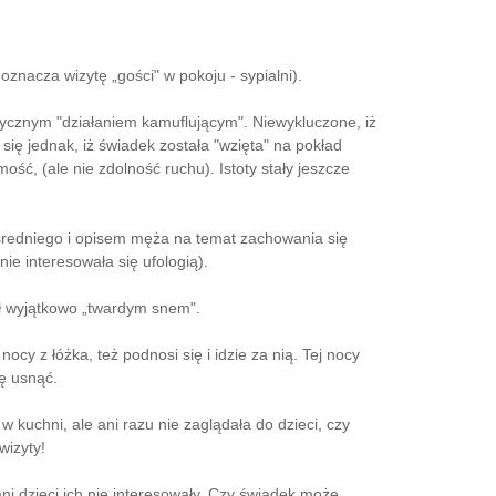
znacza wizytę „gości" w pokoju - sypialni).
ystycznym "działaniem kamuflującym". Niewykluczone, iż
się jednak, iż świadek została "wzięta" na pokład
ść, (ale nie zdolność ruchu). Istoty stały jeszcze
ośredniego i opisem męża na temat zachowania się
e interesowała się ufologią).
ał wyjątkowo „twardym snem".
ocy z łóżka, też podnosi się i idzie za nią. Tej nocy
ię usnąć.
kuchni, ale ani razu nie zaglądała do dzieci, czy
wizyty!
ni dzieci ich nie interesowały. Czy świadek może