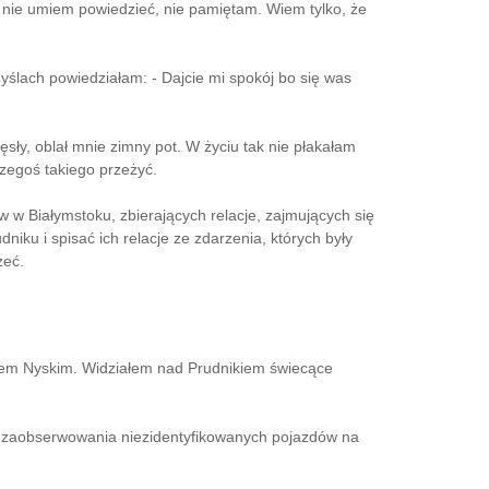
y, nie umiem powiedzieć, nie pamiętam. Wiem tylko, że
ślach powiedziałam: - Dajcie mi spokój bo się was
ęsły, oblał mnie zimny pot. W życiu tak nie płakałam
czegoś takiego przeżyć.
w w Białymstoku, zbierających relacje, zajmujących się
iku i spisać ich relacje ze zdarzenia, których były
zeć.
orem Nyskim. Widziałem nad Prudnikiem świecące
akt zaobserwowania niezidentyfikowanych pojazdów na