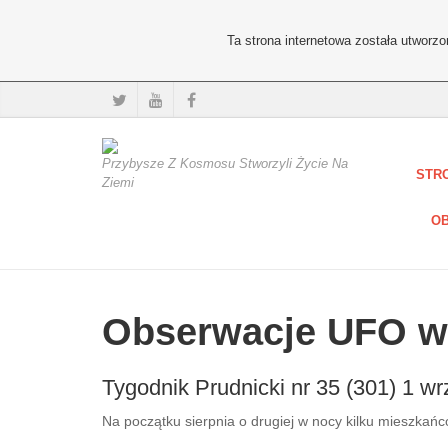
Ta strona internetowa została utworz
Przybysze Z Kosmosu Stworzyli Życie Na
STR
Ziemi
OB
Obserwacje UFO w
Tygodnik Prudnicki nr 35 (301) 1
Na początku sierpnia o drugiej w nocy kilku mieszkańcó