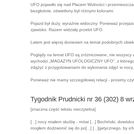
UFO pojawiło się nad Placem Wolności i przemieszczało
bezgłośnie, oświetlony był różnymi kolorami.
Pojazd był duży, wyraźnie widoczny. Ponieważ przejaz
zjawisko. Razem widziały przelot UFO.
Latem jest więcej doniesień na temat podobnych obiek
Poglądy na temat UFO są zróżnicowane, nie wszyscy wi
wychodzi „MAGAZYN UFOLOGICZNY UFO”, z którego pocho
zdążyć z przygotowaniami do wykonania zdjęć w nocy, c
Ponieważ nie mamy szczegółowej relacji - prosimy czy
Tygodnik Prudnicki nr 36 (302) 8 
[znaczna część tekstu nieczytelna]
[...] nocy miałem służbę - mówi [...] Bochiński, dowódca
mogłem dodzwonić się do po[...] [...]getycznego, by ic