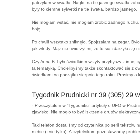
patrzyłam w światło. Nagle, na tle jasnego światła zo
były to ciemne sylwetki na tle śwatła, bardzo jasnego.
Nie mogłam wstać, nie mogłam zrobić żadnego ruchu. 
boję.
Po chwili wszystko zniknęło. Spojrzałam na zegar. Było
jak wtedy. Mąż nie uwierzył mi, że to się zdarzyło się
Czy Anna B. była świadkiem wizyty przybyszy z innej c
tą tematyką. Chcielibyśmy także skontaktować się z ow
świadkami na początku sierpnia tego roku. Prosimy o k
Tygodnik Prudnicki nr 39 (305) 29 
- Przeczytałem w "Tygodniku" artykuły o UFO w Prudn
zjawisko. Nie mogło to być iskrzenie drutów elektryczny
Taki telefon dostaliśmy od czytelnika po serii tekstó
niebie (i nie tylko). A czytelnikom pozostawiamy proble