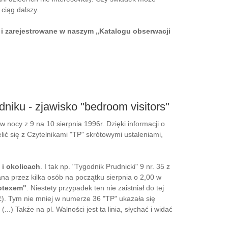
 ciąg dalszy.
i zarejestrowane w naszym „Katalogu obserwacji
niku - zjawisko "bedroom visitors"
nocy z 9 na 10 sierpnia 1996r. Dzięki informacji o
ić się z Czytelnikami "TP" skrótowymi ustaleniami,
 i okolicach
. I tak np. "Tygodnik Prudnicki" 9 nr. 35 z
ana przez kilka osób na początku sierpnia o 2,00 w
otexem"
. Niestety przypadek ten nie zaistniał do tej
ć). Tym nie mniej w numerze 36 "TP" ukazała się
..) Także na pl. Walności jest ta linia, słychać i widać