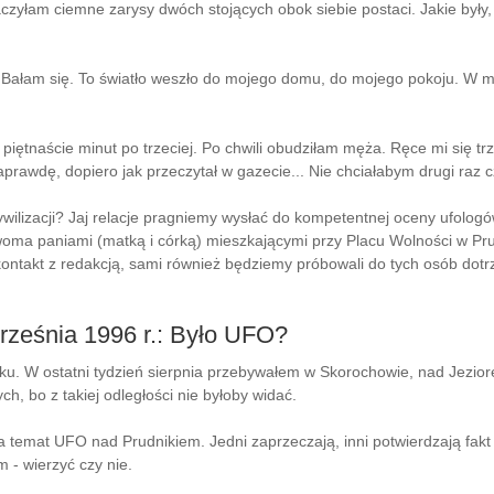
baczyłam ciemne zarysy dwóch stojących obok siebie postaci. Jakie był
Bałam się. To światło weszło do mojego domu, do mojego pokoju. W my
 piętnaście minut po trzeciej. Po chwili obudziłam męża. Ręce mi się trz
 naprawdę, dopiero jak przeczytał w gazecie... Nie chciałabym drugi raz 
ywilizacji? Jaj relacje pragniemy wysłać do kompetentnej oceny ufologó
oma paniami (matką i córką) mieszkającymi przy Placu Wolności w Prudn
ontakt z redakcją, sami również będziemy próbowali do tych osób dotr
września 1996 r.: Było UFO?
iku. W ostatni tydzień sierpnia przebywałem w Skorochowie, nad Jezi
ch, bo z takiej odległości nie byłoby widać.
w na temat UFO nad Prudnikiem. Jedni zaprzeczają, inni potwierdzają f
m - wierzyć czy nie.