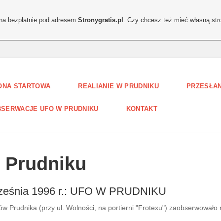
ona bezpłatnie pod adresem
Stronygratis.pl
. Czy chcesz też mieć własną str
ONA STARTOWA
REALIANIE W PRUDNIKU
PRZESŁAN
SERWACJE UFO W PRUDNIKU
KONTAKT
 Prudniku
 września 1996 r.: UFO W PRUDNIKU
w Prudnika (przy ul. Wolności, na portierni "Frotexu") zaobserwowało n