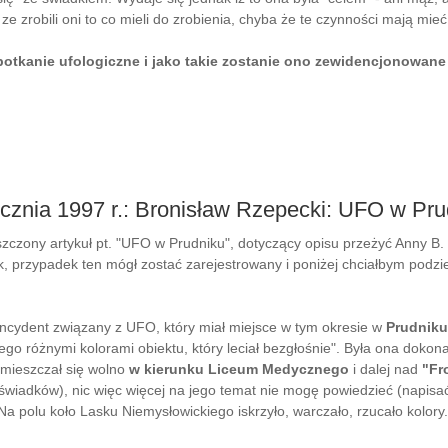
e zrobili oni to co mieli do zrobienia, chyba że te czynności mają mieć
tkanie ufologiczne i jako takie zostanie ono zewidencjonowane 
ycznia 1997 r.: Bronisław Rzepecki: UFO w Prud
zony artykuł pt. "UFO w Prudniku", dotyczący opisu przeżyć Anny B. w 
, przypadek ten mógł zostać zarejestrowany i poniżej chciałbym podziel
 incydent związany z UFO, który miał miejsce w tym okresie w
Prudniku
ego różnymi kolorami obiektu, który leciał bezgłośnie". Była ona dokon
emieszczał się wolno
w kierunku Liceum Medycznego
i dalej nad
"Fr
świadków), nic więc więcej na jego temat nie mogę powiedzieć (napisa
Na polu koło Lasku Niemysłowickiego iskrzyło, warczało, rzucało kolory. (.