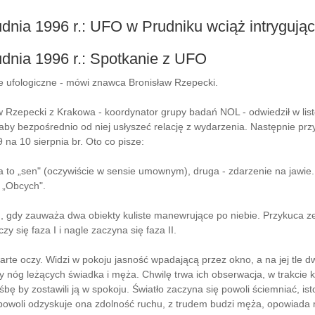
udnia 1996 r.: UFO w Prudniku wciąż intrygują
udnia 1996 r.: Spotkanie z UFO
 ufologiczne - mówi znawca Bronisław Rzepecki.
w Rzepecki z Krakowa - koordynator grupy badań NOL - odwiedził w lis
by bezpośrednio od niej usłyszeć relację z wydarzenia. Następnie przysła
na 10 sierpnia br. Oto co pisze:
a to „sen" (oczywiście w sensie umownym), druga - zdarzenie na jawie. 
 „Obcych".
, gdy zauważa dwa obiekty kuliste manewrujące po niebie. Przykuca ze s
 się faza I i nagle zaczyna się faza II.
arte oczy. Widzi w pokoju jasność wpadającą przez okno, a na jej tle d
 nóg leżących świadka i męża. Chwilę trwa ich obserwacja, w trakcie k
śbę by zostawili ją w spokoju. Światło zaczyna się powoli ściemniać,
m powoli odzyskuje ona zdolność ruchu, z trudem budzi męża, opowiada