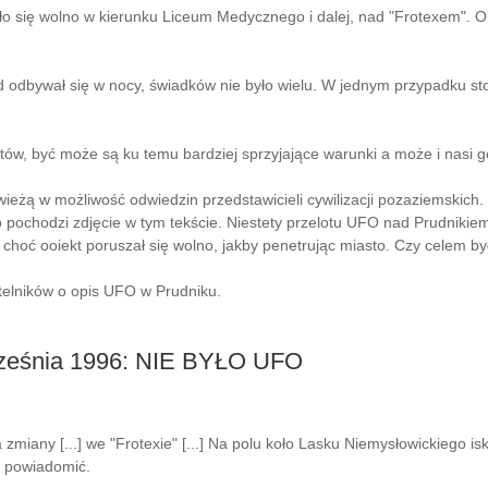
 się wolno w kierunku Liceum Medycznego i dalej, nad "Frotexem". Obiek
d odbywał się w nocy, świadków nie było wielu. W jednym przypadku st
tów, być może są ku temu bardziej sprzyjające warunki a może i nasi g
eżą w możliwość odwiedzin przedstawicieli cywilizacji pozaziemskich.
dzi zdjęcie w tym tekście. Niestety przelotu UFO nad Prudnikiem ni
hoć ooiekt poruszał się wolno, jakby penetrując miasto. Czy celem był
telników o opis UFO w Prudniku.
września 1996: NIE BYŁO UFO
 zmiany [...] we "Frotexie" [...] Na polu koło Lasku Niemysłowickiego iskr
h powiadomić.