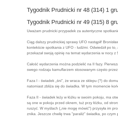
Tygodnik Prudnicki nr 48 (314) 1 gr
Tygodnik Prudnicki nr 49 (315) 8 gr
Uważam prudnicki przypadek za autentyczne spotkanie
Ciąg dalszy prudnickiej sprawy UFO nastąpił! Bronisła
kontekście spotkania z UFO - ludźmi. Odwiedził po to, a
przekazał swoją opinię na temat wydarzenia w nocy z 9 
Całość wydarzenia można podzielić na II fazy. Pierwsz
swego rodzaju kamuflarzem stosowanym często przez
Faza I - świadek „śni", że wraca ze sklepu (?) do domu
natomiast zbliża się do świadka. W tym momencie kończy
Faza II - świadek leży w łóżku w swoim pokoju, ma otw
są one w pokoju przed oknem, tuż przy łóżku, od strony
ruszyć. W myślach („nie mogę mówić") przysyła im pro
znika. Jeszcze chwilę trwa "paraliż" świadka, po czy