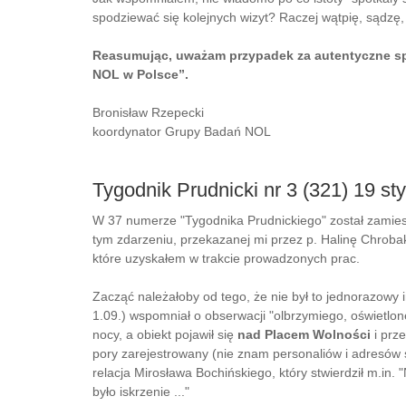
spodziewać się kolejnych wizyt? Raczej wątpię, sądzę, z
Reasumując, uważam przypadek za autentyczne spo
NOL w Polsce”.
Bronisław Rzepecki
koordynator Grupy Badań NOL
Tygodnik Prudnicki nr 3 (321) 19 st
W 37 numerze "Tygodnika Prudnickiego" został zamieszc
tym zdarzeniu, przekazanej mi przez p. Halinę Chrobak
które uzyskałem w trakcie prowadzonych prac.
Zacząć należałoby od tego, że nie był to jednorazowy
1.09.) wspomniał o obserwacji "olbrzymiego, oświetlon
nocy, a obiekt pojawił się
nad Placem Wolności
i prz
pory zarejestrowany (nie znam personaliów i adresów 
relacja Mirosława Bochińskiego, który stwierdził m.in. "
było iskrzenie ..."